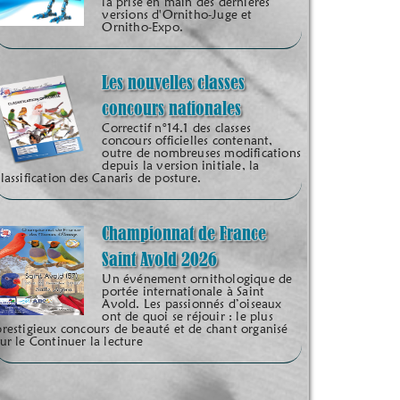
la prise en main des dernières
versions d'Ornitho-Juge et
Ornitho-Expo.
Les nouvelles classes
concours nationales
Correctif n°14.1 des classes
concours officielles contenant,
outre de nombreuses modifications
depuis la version initiale, la
classification des Canaris de posture.
Championnat de France
Saint Avold 2026
Un événement ornithologique de
portée internationale à Saint
Avold. Les passionnés d’oiseaux
ont de quoi se réjouir : le plus
prestigieux concours de beauté et de chant organisé
sur le Continuer la lecture