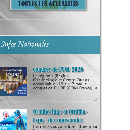
TOUTES LES ACTUALITÉS
Infos Nationales
Congrès de l’UOF 2026
La région 1 (Région
Ornithologique Centre Ouest)
accueillait du 15 au 17 mai le
congrès de l’UOF (COM France), à
Ornitho-Juge et Ornitho-
Expo : des nouveautés
Inscrivez-vous aux formations pour