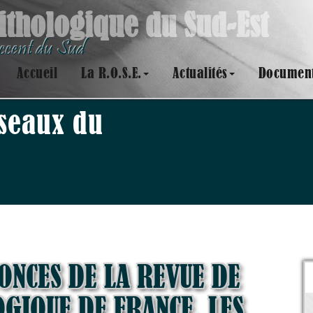
ithologique du Sud-Est
Accent du Sud
Accueil
La R.O.S.E.
Actualités
Document
iseaux du
ONCES DE LA REVUE DE
R
GIQUE DE FRANCE, LES