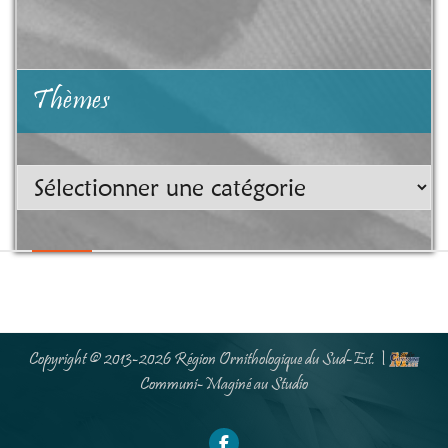
Thèmes
Thèmes
Copyright © 2013-2026
Région Ornithologique du Sud-Est
. |
Communi-Maginé au
Studio