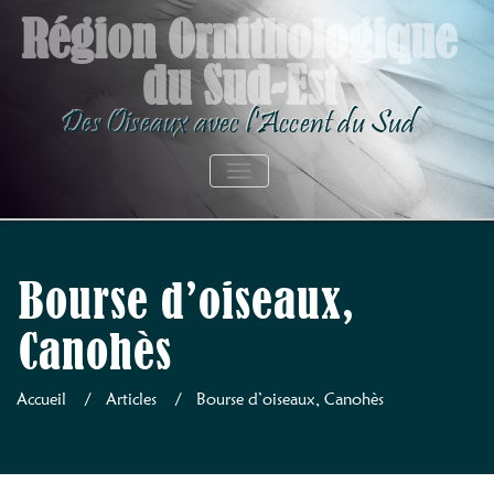
Skip
Région Ornithologique
to
du Sud-Est
content
Des Oiseaux avec l'Accent du Sud
AFFICHER/MASQUER LA NAVIGATION
Bourse d’oiseaux,
Canohès
Accueil
/
Articles
/
Bourse d’oiseaux, Canohès