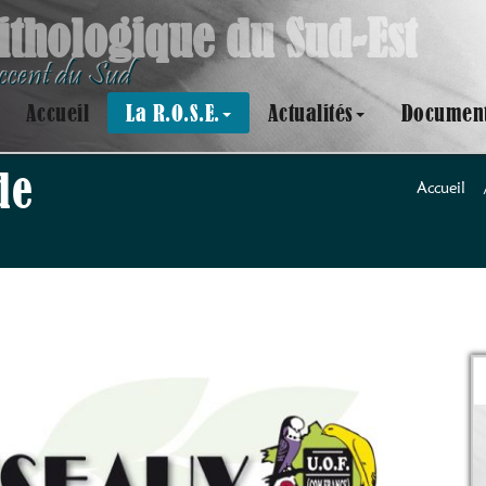
ithologique du Sud-Est
Accent du Sud
Accueil
La R.O.S.E.
Actualités
Document
de
Accueil
R