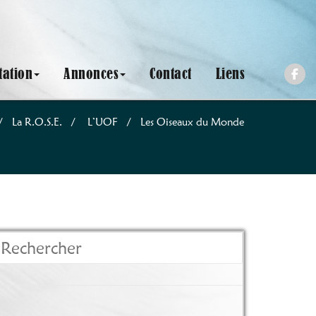
ation
Annonces
Contact
Liens
/
La R.O.S.E.
/
L’UOF
/
Les Oiseaux du Monde
echercher