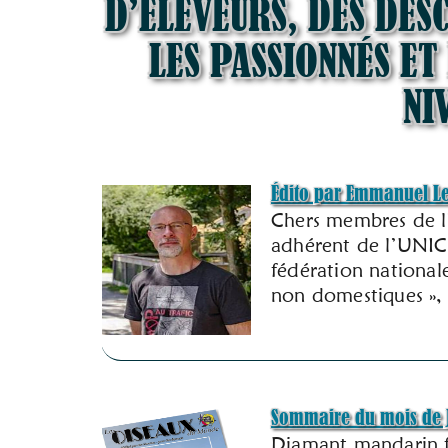
D’ÉLEVEURS, DES DES
LES PASSIONNÉS ET
NI
Édito par Emmanuel L
Chers membres de l’
adhérent de l’UNIC
fédération nationale
non domestiques »,
Sommaire du mois de 
Diamant mandarin f