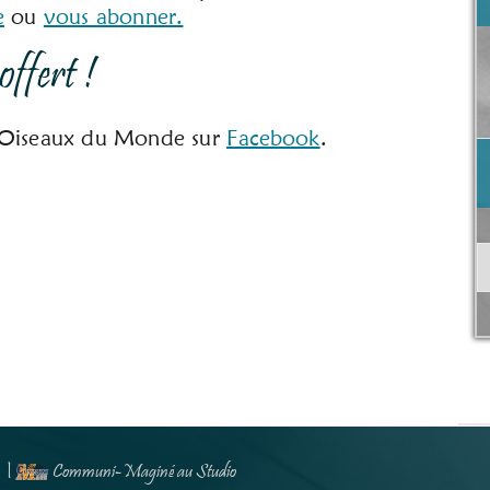
e
ou
vous abonner.
offert !
es Oiseaux du Monde sur
Facebook
.
T
. |
Communi-Maginé au
Studio