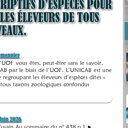
CRIPTIFS D’ESPÈCES POUR
 LES ÉLEVEURS DE TOUS
VEAUX.
emonnier
UOF vous êtes, peut-être sans le savoir,
AB par le biais de l’UOF. L’UNICAB est une
 regroupant les éleveurs d’espèces dites «
 tous taxons zoologiques confondus
Juin 2026
usain Au sommaire du n° 438 p.1 ►