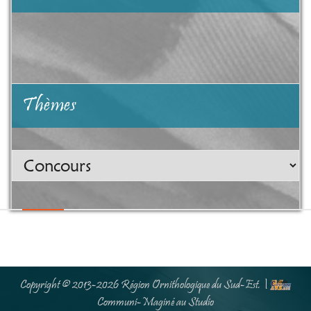
Thèmes
Thèmes
Copyright © 2013-2026
Région Ornithologique du Sud-Est
. |
Communi-Maginé au
Studio