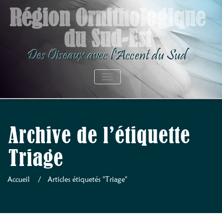
Skip
Région Ornithologique
to
du Sud-Est
content
Des Oiseaux avec l'Accent du Sud
AFFICHER/MASQUER LA NAVIGATION
Archive de l’étiquette
Triage
Accueil
/
Articles étiquetés "Triage"