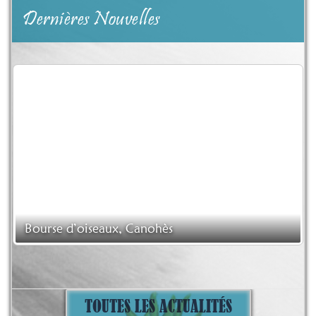
Dernières Nouvelles
Bourse d’oiseaux, Canohès
TOUTES LES ACTUALITÉS