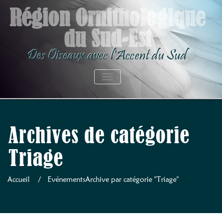
Skip
Région Ornithologique
to
du Sud-Est
content
Des Oiseaux avec l'Accent du Sud
AFFICHER/MASQUER LA NAVIGATION
Archives de catégorie
Triage
Accueil
/
Evénements
Archive par catégorie "Triage"